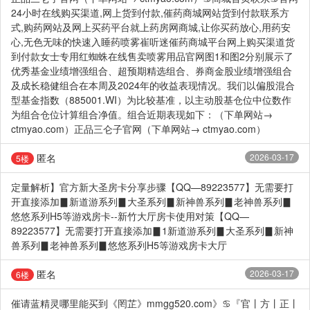
24小时在线购买渠道,网上货到付款,催药商城网站货到付款联系方
式,购药网站及网上买药平台就上药房网商城,让你买药放心,用药安
心,无色无味的快速入睡药喷雾崔听迷催药商城平台网上购买渠道货
到付款女士专用红蜘蛛在线售卖喷雾用品官网图1和图2分别展示了
优秀基金业绩增强组合、超预期精选组合、券商金股业绩增强组合
及成长稳健组合在本周及2024年的收益表现情况。我们以偏股混合
型基金指数（885001.WI）为比较基准，以主动股基仓位中位数作
为组合仓位计算组合净值。组合近期表现如下：（下单网站→
ctmyao.com）正品三仑子官网（下单网站→ ctmyao.com）
匿名
2026-03-17
5楼
定量解析】官方新大圣房卡分享步骤【QQ—89223577】无需要打
开直接添加▊新道游系列▊大圣系列▊新神兽系列▊老神兽系列▊
悠悠系列H5等游戏房卡--新竹大厅房卡使用对策【QQ—
89223577】无需要打开直接添加▊1新道游系列▊大圣系列▊新神
兽系列▊老神兽系列▊悠悠系列H5等游戏房卡大厅
匿名
2026-03-17
6楼
催请蓝精灵哪里能买到《罔芷》mmgg520.com》♋『官丨方丨正丨