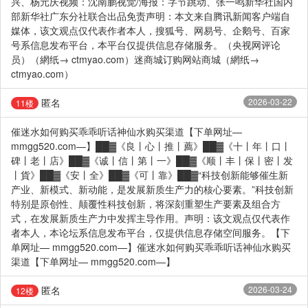
兴、杨元庆视频：沈南鹏视觉/海报：字节跳动、张一鸣新华社国内
部新华社广东分社联合出品免责声明：本文来自腾讯新闻客户端自
媒体，该文观点仅代表作者本人，搜狐号、网易号、企鹅号、百家
号系信息发布平台，本平台仅提供信息存储服务。（央视网评论
员）（網纸→ ctmyao.com）迷商城订购网站商城（網纸→
ctmyao.com）
匿名
2026-03-22
11楼
催迷水如何购买乖乖听话神仙水购买渠道【下单网址—
mmgg520.com—】██▓《良丨心丨推丨薦》██▓《十丨年丨口丨
碑丨老丨店》██▓《诚丨信丨第丨一》██▓《顺丨丰丨保丨密丨发
丨貨》██▓《安丨全》██▓《可丨靠》██▓“科技创新能够催生新
产业、新模式、新动能，是发展新质生产力的核心要素。”科技创新
特别是原创性、颠覆性科技创新，将深刻重塑生产要素及组合方
式，在发展新质生产力中发挥主导作用。声明：该文观点仅代表作
者本人，本论坛系信息发布平台，仅提供信息存储空间服务。【下
单网址— mmgg520.com—】催迷水如何购买乖乖听话神仙水购买
渠道【下单网址— mmgg520.com—】
匿名
2026-03-24
12楼