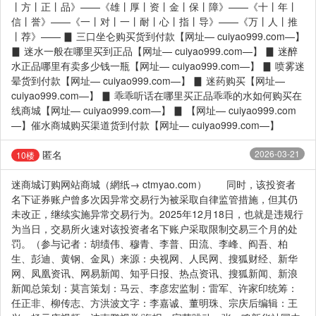
丨方丨正丨品》——《雄丨厚丨资丨金丨保丨障》——《十丨年丨
信丨誉》——《一丨对丨一丨耐丨心丨指丨导》——《万丨人丨推
丨荐》—— ▊ 三口坐仑购买货到付款【网址— cuiyao999.com—】
▊ 迷水一般在哪里买到正品【网址— cuiyao999.com—】 ▊ 迷醉
水正品哪里有卖多少钱一瓶【网址— cuiyao999.com—】 ▊ 喷雾迷
晕货到付款【网址— cuiyao999.com—】 ▊ 迷药购买【网址—
cuiyao999.com—】 ▊ 乖乖听话在哪里买正品乖乖的水如何购买在
线商城【网址— cuiyao999.com—】 ▊ 【网址— cuiyao999.com
—】催水商城购买渠道货到付款【网址— cuiyao999.com—】
匿名
2026-03-21
10楼
迷商城订购网站商城（網纸→ ctmyao.com） 同时，该投资者
名下证券账户曾多次因异常交易行为被采取自律监管措施，但其仍
未改正，继续实施异常交易行为。2025年12月18日，也就是违规行
为当日，交易所火速对该投资者名下账户采取限制交易三个月的处
罚。（参与记者：胡绩伟、穆青、李普、田流、李峰、阎吾、柏
生、彭迪、黄钢、金凤）来源：央视网、人民网、搜狐财经、新华
网、凤凰资讯、网易新闻、知乎日报、热点资讯、搜狐新闻、新浪
新闻总策划：莫言策划：马云、李彦宏监制：雷军、许家印统筹：
任正非、柳传志、方洪波文字：李嘉诚、董明珠、宗庆后编辑：王