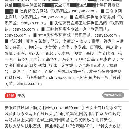
誠信██▓顺丰保密发貨██▓安全可靠██▓強效██▓十年口碑老店
██▓ ▊ 吐真药官方网站『联系罔芷』ctmyao.com 』 ▊ 三仑水网
上商城『联系罔芷』ctmyao.com 』 ▊ 在哪能买到迷水喷雾剂『联
系罔芷』ctmyao.com 』 ▊ 失忆药品在哪里能买到正品药『联系罔
芷』ctmyao.com 』 ▊ 三唑片药店多少钱一盒『联系罔芷』
ctmyao.com 』 ▊ 女性失忆型药商城『联系罔芷』ctmyao.com 』
▊ 总策划：莫言 + 策划：马云、李彦宏 + 监制：雷军、许家印 + 统
筹：任正非、柳传志、方洪波 + 文字：李嘉诚、董明珠、宗庆后 +
编辑：王兴、杨元庆 + 视频：沈南鹏 + 视觉 / 海报：字节跳动、张
一鸣 + 新华社国内部 + 新华社广东分社 + 联合出品 + 免责声明：本
文来自腾讯新闻客户端自媒体，该文观点仅代表作者本人，搜狐
号、网易号、企鹅号、百家号系信息发布平台，本平台仅提供信息
存储服务。『联系罔芷』ctmyao.com 』三唑药多少钱一瓶『联系
罔芷』ctmyao.com 』
匿名
2026-03-30
18楼
安眠药商城网上购买【网站;cuiyao999.com】♋女士口服迷水♋商
城首页联系♋网上在线购买,货到付款渠道,网店用品联系方式,购药
网站及网上买药平台就上药房网商城,让你买药放心,用药安心。
美股大型科技股普跌，博通暴跌超11?台积电ADR、甲骨文大跌超