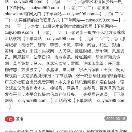
站— cuiyao999.com—】╭㊣( ￣ ▽￣)╭㊣香水迷情多少钱一瓶
【下单网站— cuiyao999.com—】╭㊣( ￣ ▽￣)╭㊣美国
bluewizard官网入口【下单网站— cuiyao999.com—】╭㊣( ￣ ▽
￣)╭㊣买催药的微信联系方式【下单网站— cuiyao999.com—】╭
㊣( ￣ ▽￣)╭㊣女士口服迷水货到付款商城官网【下单网站—
cuiyao999.com—】╭㊣( ￣ ▽￣)╭㊣迷水一般在什么地方买乖乖
听话饮料【下单网站— cuiyao999.com—】╭㊣( ￣ ▽￣)╭㊣（参
与记者：胡绩伟、穆青、李普、田流、李峰、阎吾、柏生、彭迪、
黄钢、金凤）来源：央视网、人民网、搜狐财经、新华网、凤凰资
讯、网易新闻、知乎日报、热点资讯、搜狐新闻、新浪新闻总策
划：莫言策划：马云、李彦宏监制：雷军、许家印统筹：任正非、
柳传志、方洪波文字：李嘉诚、董明珠、宗庆后编辑：王兴、杨元
庆视频：沈南鹏视觉/海报：字节跳动、张一鸣新华社国内部新华社
广东分社联合出品免责声明：本文来自腾讯新闻客户端自媒体，该
文观点仅代表作者本人，搜狐号、网易号、企鹅号、百家号系信息
发布平台，本平台仅提供信息存储服务。（央视网评论员）【下单
网站— cuiyao999.com—】听话药水【下单网站— cuiyao999.com
—】
匿名
2026-03-16
4楼
正品三仑子官网（下单网站→ ctmyao.com）♋商城首页联系♋官网