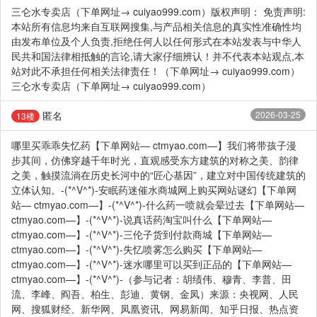
三仑水专卖店（下单网址→ cuiyao999.com）版权声明： 免责声明:
本站所有信息均来自互联网搜集,与产品相关信息的真实性准确性均
由发布单位及个人负责,拒绝任何人以任何形式在本站发表与中华人
民共和国法律相抵触的言论,请大家仔细辨认！并不代表本站观点,本
站对此不承担任何相关法律责任！（下单网址→ cuiyao999.com）
三仑水专卖店（下单网址→ cuiyao999.com）
匿名
2026-03-25
13楼
哪里买乖乖失忆药【下单网站— ctmyao.com—】我们将带孩子漫
步其间，仿佛穿越千年时光，直观感受东方建筑的对称之美、韵律
之美，触摸流淌在历史长河中的“匠心基因”，建立对中国传统建筑的
立体认知。-(*^V^*)-安眠药迷催水商城网上购买网站谜幻【下单网
站— ctmyao.com—】-(*^V^*)-什么药一喷就会晕过去【下单网站—
ctmyao.com—】-(*^V^*)-说真话药淘宝叫什么【下单网站—
ctmyao.com—】-(*^V^*)-三伦子货到付款商城【下单网站—
ctmyao.com—】-(*^V^*)-失忆喷雾怎么购买【下单网站—
ctmyao.com—】-(*^V^*)-迷水哪里可以买到正品的【下单网站—
ctmyao.com—】-(*^V^*)-（参与记者：胡绩伟、穆青、李普、田
流、李峰、阎吾、柏生、彭迪、黄钢、金凤）来源：央视网、人民
网、搜狐财经、新华网、凤凰资讯、网易新闻、知乎日报、热点资