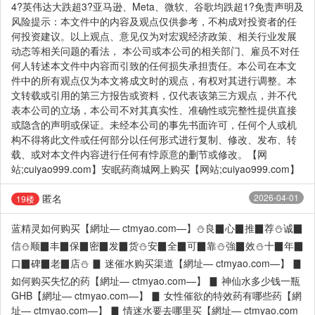
4?英伟达大跌超3?亚马逊、Meta、微软、谷歌均跌超1?免责声明及
风险提示：本文件中的内容及观点仅供参考，不构成对投资者的任
何投资建议。以上观点、意见仅为对宏观经济政策、相关行业发展
动态等相关问题的看法， 本公司或本公司的相关部门、雇员不对任
何人转述本文件中内容而引致的任何损失承担责任。本公司在本文
件中的所有观点仅为本文将成文时的观点，有权对其进行调整。本
文转载或引用的第三方报告或资料，仅代表该第三方观点，并不代
表本公司的立场，本公司不对其真实性、准确性或完整性提供直接
或隐含的声明或保证。未经本公司的事先书面许可，任何个人或机
构不得将此文件或任何部分以任何形式进行复制、修改、发布、转
载、或对本文件内容进行任何有悖原意的删节或修改。【网
站;cuiyao999.com】安眠药商城网上购买【网站;cuiyao999.com】
匿名
2026-04-01
19楼
蓝精灵如何购买【網址— ctmyao.com—】⛄良▉心▉推▉荐⛄诚▉
信⛄顺▉丰▉保▉密▉发▉货⛄安▉全▉可▉靠⛄強▉效⛄十▉年▉
口▉碑▉老▉店⛄ ▊ 迷催水购买渠道【網址— ctmyao.com—】 ▊
如何购买失忆的药【網址— ctmyao.com—】 ▊ 神仙水多少钱一瓶
GHB【網址— ctmyao.com—】 ▊ 女性催欲的特效药有哪些药【網
址— ctmyao.com—】 ▊ 情迷水要去哪里买【網址— ctmyao.com