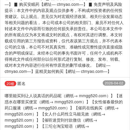
—】 ▊ 购买安眠药【網址— ctmyao.com—】 ▊ 免责声明及风险
提示：本文件中的内容及观点仅供参考，不构成对投资者的任何投
资建议。以上观点、意见仅为对宏观经济政策、相关行业发展动态
等相关问题的看法， 本公司或本公司的相关部门、雇员不对任何人
转述本文件中内容而引致的任何损失承担责任。本公司在本文件中
的所有观点仅为本文将成文时的观点，有权对其进行调整。本文转
载或引用的第三方报告或资料，仅代表该第三方观点，并不代表本
公司的立场，本公司不对其真实性、准确性或完整性提供直接或隐
含的声明或保证。未经本公司的事先书面许可，任何个人或机构不
得将此文件或任何部分以任何形式进行复制、修改、发布、转载、
或对本文件内容进行任何有悖原意的删节或修改。【網址—
ctmyao.com—】蓝精灵如何购买【網址— ctmyao.com—】
匿名
2026-04-02
20楼
哪里能买到让人说真话的药品呢（網纸→ mmgg520.com）】【迷
惑水在哪里买便宜（網纸→ mmgg520.com）】【女性催春最快的
药口服液（網纸→ mmgg520.com）】【催药在线购买（網纸→
mmgg520.com）】【女人什么药性立马能见效（網纸→
mmgg520.com）】【催听迷货到付款微信（網纸→
mmgg520.com）】【三坨仑淘宝暗语（網纸→