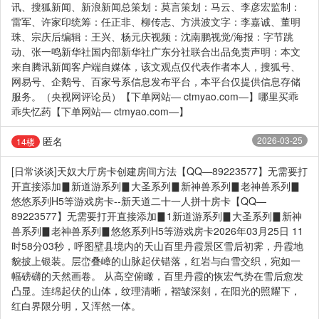
讯、搜狐新闻、新浪新闻总策划：莫言策划：马云、李彦宏监制：
雷军、许家印统筹：任正非、柳传志、方洪波文字：李嘉诚、董明
珠、宗庆后编辑：王兴、杨元庆视频：沈南鹏视觉/海报：字节跳
动、张一鸣新华社国内部新华社广东分社联合出品免责声明：本文
来自腾讯新闻客户端自媒体，该文观点仅代表作者本人，搜狐号、
网易号、企鹅号、百家号系信息发布平台，本平台仅提供信息存储
服务。（央视网评论员）【下单网站— ctmyao.com—】哪里买乖
乖失忆药【下单网站— ctmyao.com—】
匿名
2026-03-25
14楼
[日常谈谈]天奴大厅房卡创建房间方法【QQ—89223577】无需要打
开直接添加▊新道游系列▊大圣系列▊新神兽系列▊老神兽系列▊
悠悠系列H5等游戏房卡--新天道二十一人拼十房卡【QQ—
89223577】无需要打开直接添加▊1新道游系列▊大圣系列▊新神
兽系列▊老神兽系列▊悠悠系列H5等游戏房卡2026年03月25日 11
时58分03秒，呼图壁县境内的天山百里丹霞景区雪后初霁，丹霞地
貌披上银装。层峦叠嶂的山脉起伏错落，红岩与白雪交织，宛如一
幅磅礴的天然画卷。 从高空俯瞰，百里丹霞的恢宏气势在雪后愈发
凸显。连绵起伏的山体，纹理清晰，褶皱深刻，在阳光的照耀下，
红白界限分明，又浑然一体。