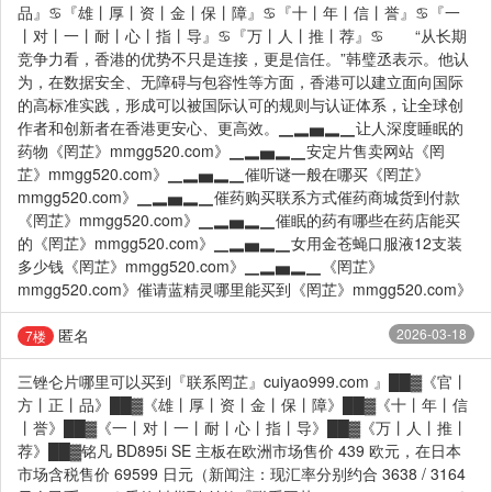
品』♋『雄丨厚丨资丨金丨保丨障』♋『十丨年丨信丨誉』♋『一
丨对丨一丨耐丨心丨指丨导』♋『万丨人丨推丨荐』♋ “从长期
竞争力看，香港的优势不只是连接，更是信任。”韩璧丞表示。他认
为，在数据安全、无障碍与包容性等方面，香港可以建立面向国际
的高标准实践，形成可以被国际认可的规则与认证体系，让全球创
作者和创新者在香港更安心、更高效。▁▂▅▂▁让人深度睡眠的
药物《罔芷》mmgg520.com》▁▂▅▂▁安定片售卖网站《罔
芷》mmgg520.com》▁▂▅▂▁催听谜一般在哪买《罔芷》
mmgg520.com》▁▂▅▂▁催药购买联系方式催药商城货到付款
《罔芷》mmgg520.com》▁▂▅▂▁催眠的药有哪些在药店能买
的《罔芷》mmgg520.com》▁▂▅▂▁女用金苍蝇口服液12支装
多少钱《罔芷》mmgg520.com》▁▂▅▂▁《罔芷》
mmgg520.com》催请蓝精灵哪里能买到《罔芷》mmgg520.com》
匿名
2026-03-18
7楼
三锉仑片哪里可以买到『联系罔芷』cuiyao999.com 』██▓《官丨
方丨正丨品》██▓《雄丨厚丨资丨金丨保丨障》██▓《十丨年丨信
丨誉》██▓《一丨对丨一丨耐丨心丨指丨导》██▓《万丨人丨推丨
荐》██▓铭凡 BD895i SE 主板在欧洲市场售价 439 欧元，在日本
市场含税售价 69599 日元（新闻注：现汇率分别约合 3638 / 3164