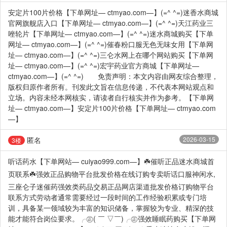
安定片100片价格【下单网址— ctmyao.com—】(=^ ^=)迷香水商城
官网旗舰店入口【下单网址— ctmyao.com—】(=^ ^=)天江药业三
唑轮片【下单网址— ctmyao.com—】(=^ ^=)迷水商城购买【下单
网址— ctmyao.com—】(=^ ^=)催春粉口服无色无味女用【下单网
址— ctmyao.com—】(=^ ^=)三仑水网上在哪个网站购买【下单网
址— ctmyao.com—】(=^ ^=)宏宇药业官方商城【下单网址—
ctmyao.com—】(=^ ^=) 免责声明：本文内容由网友综合整理，
版权归原作者所有。刊发此文旨在信息传递，不代表本网站观点和
立场。内容未经本网核实，请读者自行核实并作为参考。【下单网
址— ctmyao.com—】安定片100片价格【下单网址— ctmyao.com
—】
匿名
2026-03-15
3楼
听话药水【下单网站— cuiyao999.com—】☘️催听正品迷水商城首
页联系☘️强效正品购物平台批发价格在线订购专卖听话口服神闲水,
三座仑子迷催药强效类药品交易正品网店渠道批发价格订购物平台
联系方式劳动者通常需要经过一段时间的工作经验积累或专门培
训，具备某一领域较为丰富的知识储备，掌握较为专业、精深的技
能才能符合岗位要求。╭㊣( ￣ ▽￣)╭㊣强效睡眠药购买【下单网