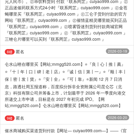
元人民币）。㊣乖饮料货到 付款『联系罔芷』cuiyao999.com 』㊣
正品迷催药联系方式24小时『联系罔芷』cuiyao999.com 』㊣金苍
蝇哪里买『联系罔芷』cuiyao999.com 』㊣三仑子货到付款的官方
网站『联系罔芷』cuiyao999.com 』㊣催情蓝精灵哪里能买到正品
『联系罔芷』cuiyao999.com 』㊣喷雾昏迷剂货到付款商城官网
『联系罔芷』cuiyao999.com 』㊣『联系罔芷』cuiyao999.com 』
三锉仑片哪里可以买到『联系罔芷』cuiyao999.com 』
匿名
2026-03-19
8楼
仑水山唑在哪里买【网站;mmgg520.com】⭐『良丨心丨推丨薦』
⭐『十丨年丨口丨碑丨老丨店』⭐『诚丨信丨第丨一』⭐『顺丨丰丨
保丨密丨发丨貨』⭐『安丨全』⭐『可丨靠』⭐新闻 12 月 7 日消
息，路透社周五报道称，百度拟分拆非全资附属公司昆仑芯（北
京）科技有限公司并筹备上市，计划最早于 2026 年一季度向港交
所递交上市申请，目标是在 2027 年初完成 IPO。【网
站;mmgg520.com】仑水山唑在哪里买【网站;mmgg520.com】
匿名
2026-03-20
9楼
催水商城购买渠道货到付款【网址— cuiyao999.com—】——《官