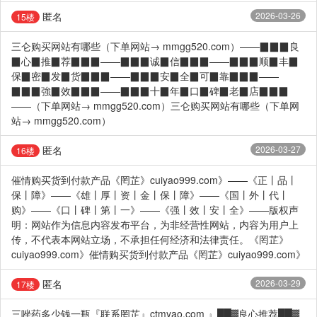
匿名
2026-03-26
15楼
三仑购买网站有哪些（下单网站→ mmgg520.com）——▉▉▉良
▉心▉推▉荐▉▉▉——▉▉▉诚▉信▉▉▉——▉▉▉顺▉丰▉
保▉密▉发▉货▉▉▉——▉▉▉安▉全▉可▉靠▉▉▉——
▉▉▉強▉效▉▉▉——▉▉▉十▉年▉口▉碑▉老▉店▉▉▉
——（下单网站→ mmgg520.com）三仑购买网站有哪些（下单网
站→ mmgg520.com）
匿名
2026-03-27
16楼
催情购买货到付款产品《罔芷》cuiyao999.com》——《正丨品丨
保丨障》——《雄丨厚丨资丨金丨保丨障》——《国丨外丨代丨
购》——《口丨碑丨第丨一》——《强丨效丨安丨全》——版权声
明：网站作为信息内容发布平台，为非经营性网站，内容为用户上
传，不代表本网站立场，不承担任何经济和法律责任。《罔芷》
cuiyao999.com》催情购买货到付款产品《罔芷》cuiyao999.com》
匿名
2026-03-29
17楼
三唑药多少钱一瓶『联系罔芷』ctmyao.com 』██▓良心推荐██▓