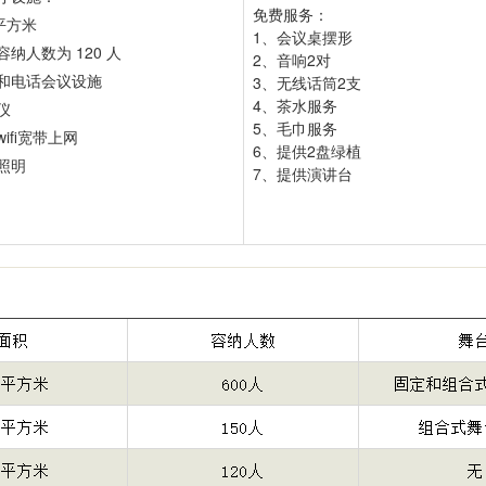
免费服务：
9平方米
1、会议桌摆形
容纳人数为 120 人
2、音响2对
和电话会议设施
3、无线话筒2支
4、茶水服务
仪
5、毛巾服务
ifi宽带上网
6、提供2盘绿植
照明
7、提供演讲台